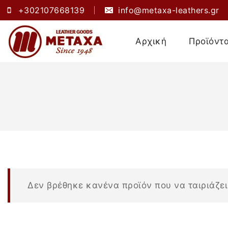
+302107668139
info@metaxa-leathers.gr
Αρχική
Προϊόντ
Δεν βρέθηκε κανένα προϊόν που να ταιριάζει