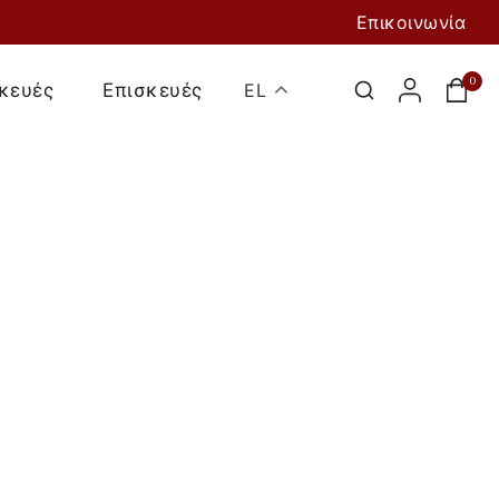
Επικοινωνία
0
κευές
Επισκευές
EL
Προσθήκη Στο
Καλάθι