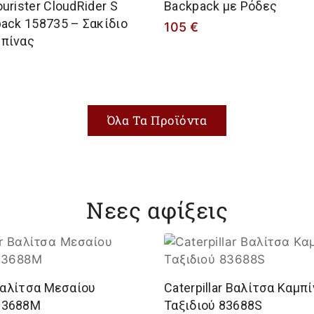
urister CloudRider S
Backpack με Ρόδες
pack 158735 – Σακίδιο
105
€
πίνας
Όλα Τα Προϊόντα
Νεες αφίξεις
 Βαλίτσα Μεσαίου
Caterpillar Βαλίτσα Καμπ
83688M
Ταξιδιού 83688S