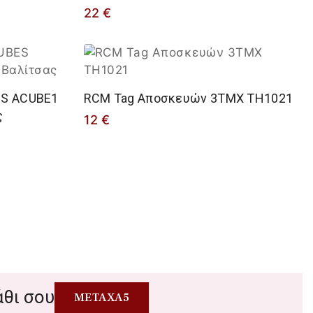
22
€
ES ACUBE1
RCM Tag Αποσκευών 3TMX TH1021
ς
12
€
θι σου
METAXA5