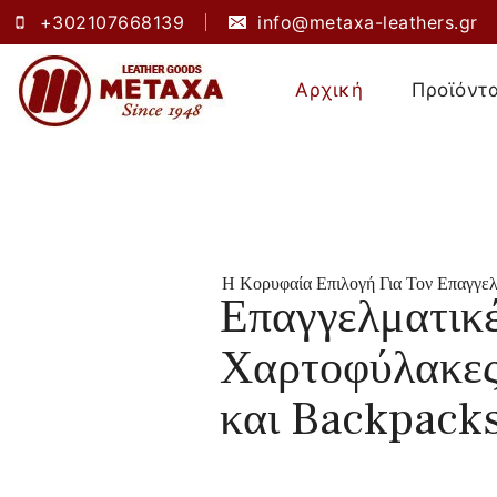
+302107668139
info@metaxa-leathers.gr
Αρχική
Προϊόντ
Η Κορυφαία Επιλογή Για Τον Επαγγελ
Επαγγελματικά Δώρα
Επαγγελματικέ
Διαφημιστικ
Χαρτοφύλακε
Αξεσουάρ
και Backpack