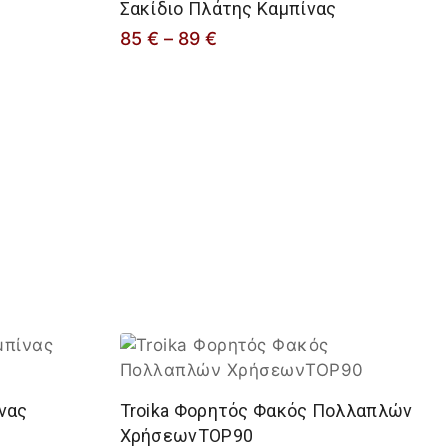
Σακίδιο Πλάτης Καμπίνας
85
€
–
89
€
ίνας
Troika Φορητός Φακός Πολλαπλών
ΧρήσεωνTOP90