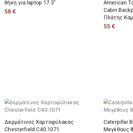
θήκη για laptop 17.3″
American To
Cabin Back
58
€
Πλάτης Καμ
55
€
Δερμάτινος Χαρτοφύλακας
Caterpillar
Chesterfield C40.1071
Μεγέθους 