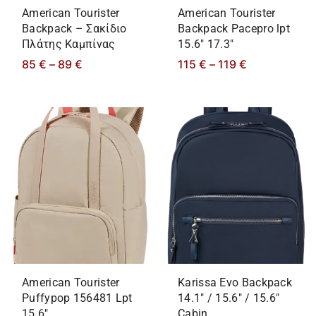
American Tourister
American Tourister
Backpack – Σακίδιο
Backpack Pacepro lpt
Πλάτης Καμπίνας
15.6″ 17.3″
85
€
–
89
€
115
€
–
119
€
American Tourister
Karissa Evo Backpack
Puffypop 156481 Lpt
14.1″ / 15.6″ / 15.6″
15.6″
Cabin