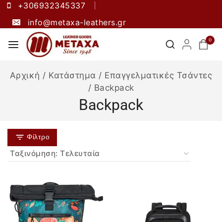
+306932345337
info@metaxa-leathers.gr
0
Αρχική
/
Κατάστημα
/
Επαγγελματικές Τσάντες
/
Backpack
Backpack
Φίλτρο