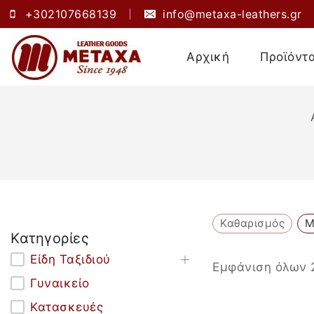
+302107668139
info@metaxa-leathers.gr
Αρχική
Προϊόντ
Καθαρισμός
Μ
Κατηγορίες
Είδη Ταξιδιού
Εμφάνιση όλων
Γυναικείο
Κατασκευές