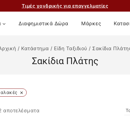
Τιμές χονδρικής για επαγγελματίες
α
Διαφημιστικά Δώρα
Μάρκες
Κατασ
Αρχική
/
Κατάστημα
/
Είδη Ταξιδιού
/
Σακίδια Πλάτη
Σακίδια Πλάτης
×
αλακές
2
αποτελέσματα