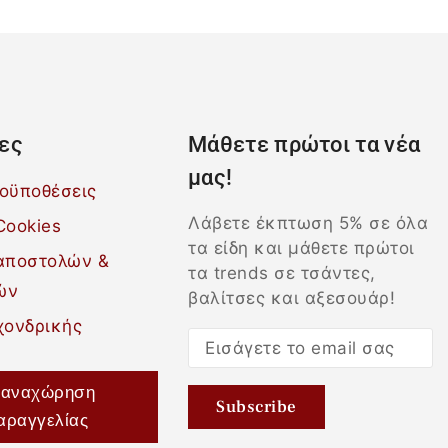
ες
Μάθετε πρώτοι τα νέα
μας!
ροϋποθέσεις
Λάβετε έκπτωση 5% σε όλα
Cookies
τα είδη και μάθετε πρώτοι
 αποστολών &
τα trends σε τσάντες,
ών
βαλίτσες και αξεσουάρ!
χονδρικής
αναχώρηση
αραγγελίας