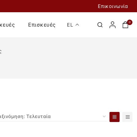
Επικοινωνία
0
κευές
Επισκευές
EL
ς
Προσθήκη Στο
Καλάθι