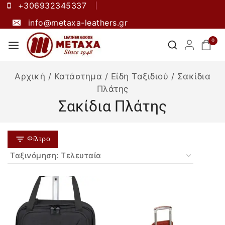
+306932345337
info@metaxa-leathers.gr
0
Αρχική
/
Κατάστημα
/
Είδη Ταξιδιού
/
Σακίδια
Πλάτης
Σακίδια Πλάτης
Φίλτρο