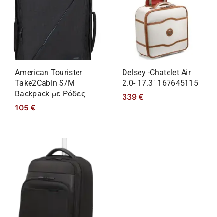
American Tourister
Delsey -Chatelet Air
Take2Cabin S/M
2.0- 17.3″ 167645115
Backpack με Ρόδες
339
€
105
€