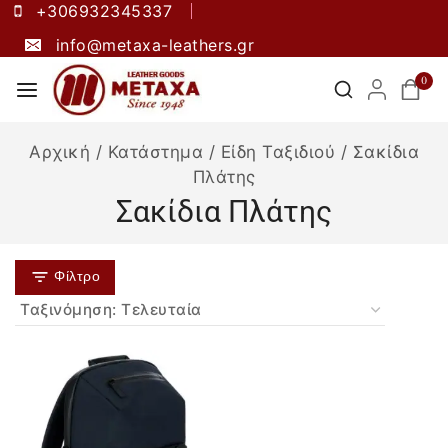
+306932345337
info@metaxa-leathers.gr
0
Αρχική
/
Κατάστημα
/
Είδη Ταξιδιού
/
Σακίδια
Πλάτης
Σακίδια Πλάτης
Φίλτρο