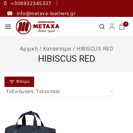
+306932345337
info@metaxa-leathers.gr
0
Αρχική
/
Κατάστημα
/
HIBISCUS RED
HIBISCUS RED
Φίλτρο