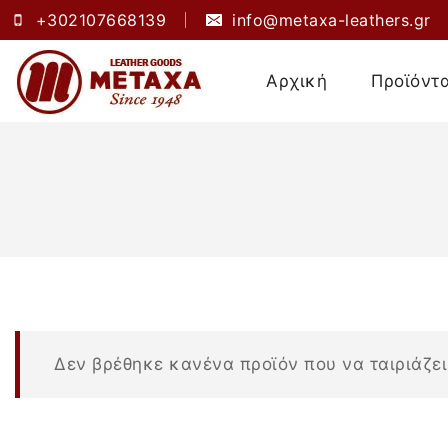
+302107668139
info@metaxa-leathers.gr
Αρχική
Προϊόντ
Δεν βρέθηκε κανένα προϊόν που να ταιριάζει