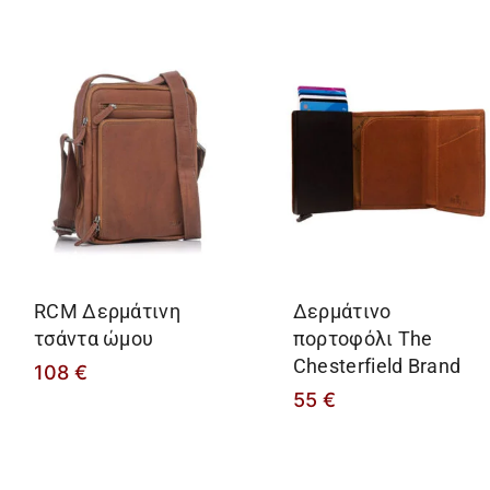
RCM Δερμάτινη
Δερμάτινο
τσάντα ώμου
πορτοφόλι The
Chesterfield Brand
108
€
55
€