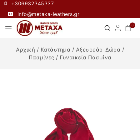
+306932345337
info@metaxa-leathers.gr
0
Αρχική
/
Κατάστημα
/
Αξεσουάρ-Δώρα
/
Πασμίνες
/
Γυναικεία Πασμίνα