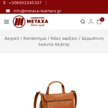
+306932345337
info@metaxa-leathers.gr
0
Αρχική
/
Κατάστημα
/
Νέες αφίξεις
/
Δερμάτινη
τσάντα πλάτης