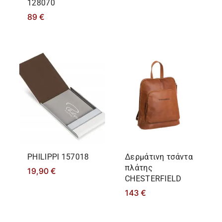
128070
89
€
PHILIPPΙ 157018
Δερμάτινη τσάντα
πλάτης
19,90
€
CHESTERFIELD
143
€