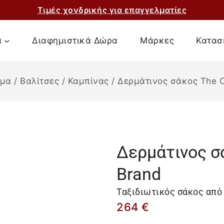
Τιμές χονδρικής για επαγγελματίες
α
Διαφημιστικά Δώρα
Μάρκες
Κατασ
ημα
/
Βαλίτσες
/
Καμπίνας
/
Δερμάτινος σάκος The C
Δερμάτινος σά
Brand
Ταξιδιωτικός σάκος από 
264
€