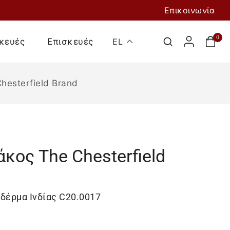
Επικοινωνία
0
κευές
Επισκευές
EL
hesterfield Brand
κος The Chesterfield
Προσθήκη Στο
Καλάθι
δέρμα Ινδίας C20.0017