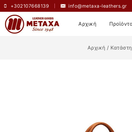
+302107668139
info@metaxa-leathers.gr
Αρχική
Προϊόντ
Αρχική
/
Κατάστ