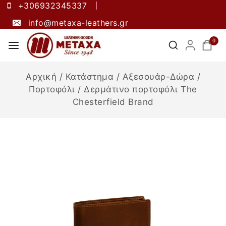
+306932345337
info@metaxa-leathers.gr
0
Αρχική
/
Κατάστημα
/
Αξεσουάρ-Δώρα
/
Πορτοφόλι
/
Δερμάτινο πορτοφόλι The
Chesterfield Brand