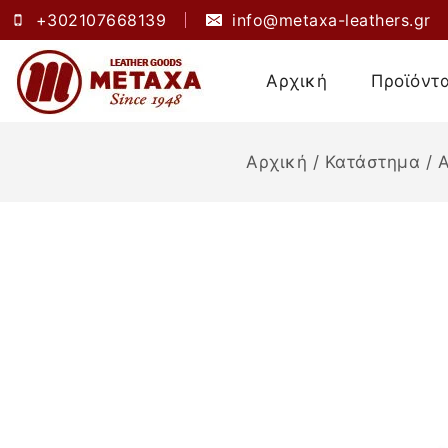
+302107668139
info@metaxa-leathers.gr
Αρχική
Προϊόντ
Αρχική
/
Κατάστημα
/