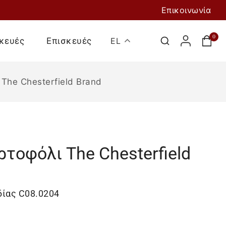
Επικοινωνία
0
κευές
Επισκευές
EL
The Chesterfield Brand
τοφόλι The Chesterfield
Προσθήκη Στο
Καλάθι
δίας C08.0204