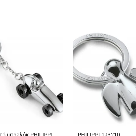
τό μπρελόκ PHILIPPΙ
PHILIPPΙ 193210