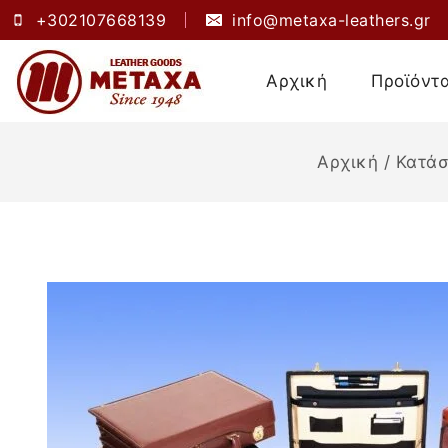
+302107668139
info@metaxa-leathers.gr
Αρχική
Προϊόντ
Αρχική
/
Κατά