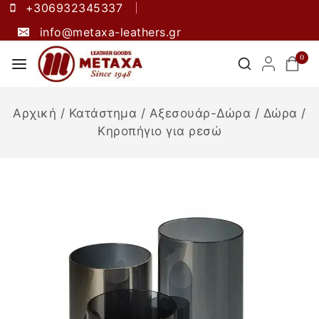
+306932345337
info@metaxa-leathers.gr
0
Αρχική
/
Κατάστημα
/
Αξεσουάρ-Δώρα
/
Δώρα
/
Κηροπήγιο για ρεσώ