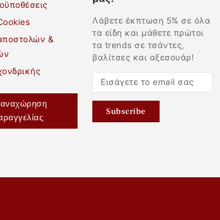
ροϋποθέσεις
Λάβετε έκπτωση 5% σε όλα
Cookies
τα είδη και μάθετε πρώτοι
 αποστολών &
τα trends σε τσάντες,
ών
βαλίτσες και αξεσουάρ!
χονδρικής
αναχώρηση
αραγγελίας