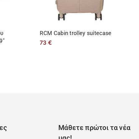
ου
RCM Cabin trolley suitecase
9″
73
€
ες
Μάθετε πρώτοι τα νέα
μας!