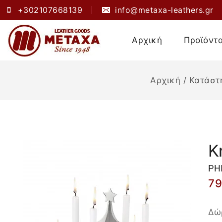
+302107668139
info@metaxa-leathers.gr
Αρχική
Προϊόντ
Αρχική
/
Κατάστ
Κ
PH
7
Δώ