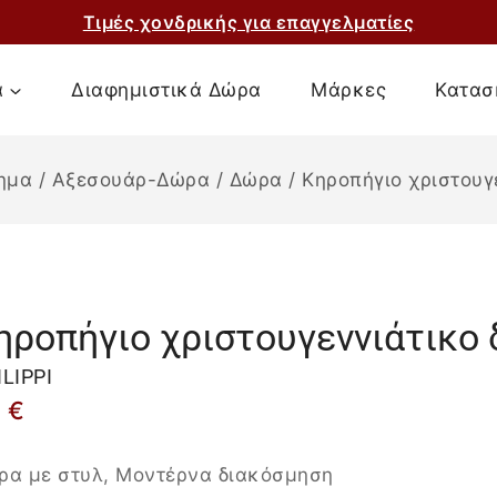
Τιμές χονδρικής για επαγγελματίες
α
Διαφημιστικά Δώρα
Μάρκες
Κατασ
ημα
/
Αξεσουάρ-Δώρα
/
Δώρα
/
Κηροπήγιο χριστουγ
ηροπήγιο χριστουγεννιάτικο 
ILIPPI
9
€
ρα με στυλ, Μοντέρνα διακόσμηση