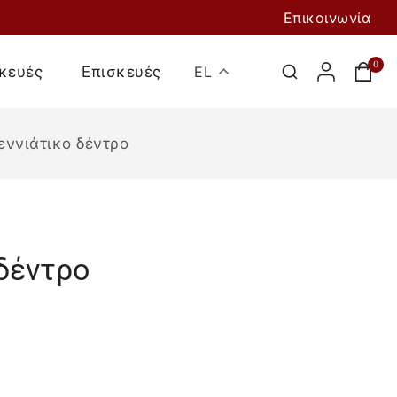
Επικοινωνία
0
κευές
Επισκευές
EL
εννιάτικο δέντρο
δέντρο
Προσθήκη Στο
Καλάθι