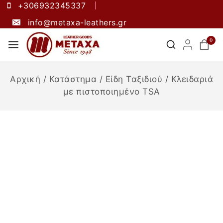
+306932345337
info@metaxa-leathers.gr
0
Αρχική
/
Κατάστημα
/
Είδη Ταξιδιού
/
Κλειδαριά
με πιστοποιημένο TSA