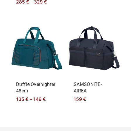
285
€
–
329
€
Duffle Overnighter
SAMSONITE-
48cm
AIREA
135
€
–
149
€
159
€