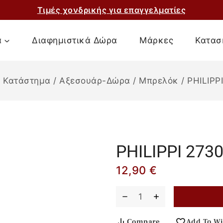
Τιμές χονδρικής για επαγγελματίες
α
Διαφημιστικά Δώρα
Μάρκες
Κατασ
/
Κατάστημα
/
Αξεσουάρ-Δώρα
/
Μπρελόκ
/
PHILIPP
PHILIPPΙ 273
12,90
€
Compare
Add To Wi