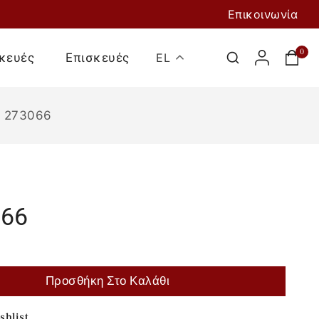
Επικοινωνία
0
κευές
Επισκευές
EL
Ι 273066
066
Προσθήκη Στο
Καλάθι
Προσθήκη Στο Καλάθι
shlist