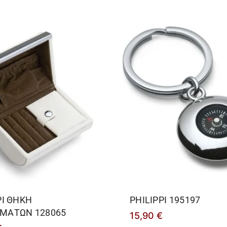
PΙ ΘΗΚΗ
PHILIPPΙ 195197
ΜΑΤΩΝ 128065
15,90
€