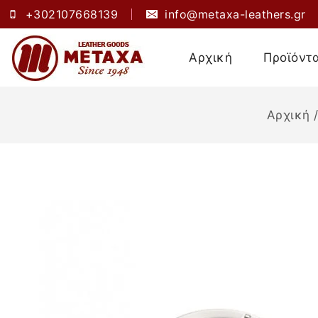
+302107668139
info@metaxa-leathers.gr
Αρχική
Προϊόντ
Αρχική