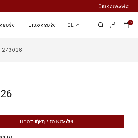
Επικοινωνία
0
κευές
Επισκευές
EL
Ι 273026
026
Προσθήκη Στο
Καλάθι
Προσθήκη Στο Καλάθι
shlist