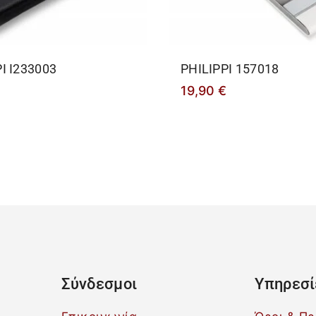
Ι I233003
PHILIPPΙ 157018
19,90
€
Σύνδεσμοι
Υπηρεσί