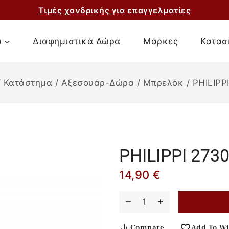
Τιμές χονδρικής για επαγγελματίες
α
Διαφημιστικά Δώρα
Μάρκες
Κατασ
/
Κατάστημα
/
Αξεσουάρ-Δώρα
/
Μπρελόκ
/
PHILIPP
PHILIPPΙ 273
14,90
€
Compare
Add To Wi