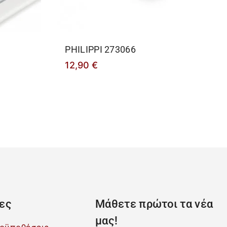
PHILIPPΙ 273066
12,90
€
ες
Μάθετε πρώτοι τα νέα
μας!