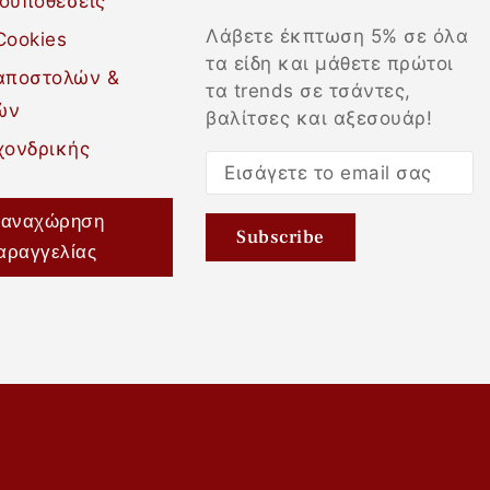
ροϋποθέσεις
Λάβετε έκπτωση 5% σε όλα
Cookies
τα είδη και μάθετε πρώτοι
 αποστολών &
τα trends σε τσάντες,
ών
βαλίτσες και αξεσουάρ!
χονδρικής
αναχώρηση
αραγγελίας