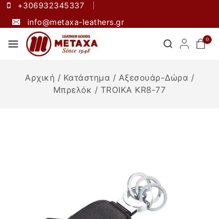
+306932345337
info@metaxa-leathers.gr
0
Αρχική
/
Κατάστημα
/
Αξεσουάρ-Δώρα
/
Μπρελόκ
/
TROIKA KR8-77