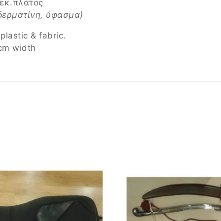
 εκ.πλάτος
δερματίνη, ύφασμα)
astic & fabric.
cm width