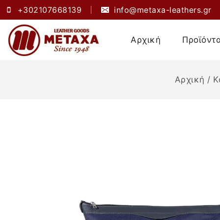
+302107668139
info@metaxa-leathers.gr
Αρχική
Προϊόντ
Αρχική
/
Κ