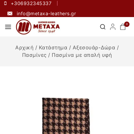
+306932345337
info@metaxa-leathers.gr
0
Αρχική
/
Κατάστημα
/
Αξεσουάρ-Δώρα
/
Πασμίνες
/
Πασμίνα με απαλή υφή