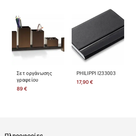
Σετ οργάνωσης
PHILIPPΙ I233003
γραφείου
17,90
€
89
€
Πληροφορίες