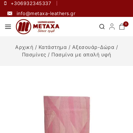
+306932345337
info@metaxa-leathers.gr
0
Αρχική
/
Κατάστημα
/
Αξεσουάρ-Δώρα
/
Πασμίνες
/
Πασμίνα με απαλή υφή