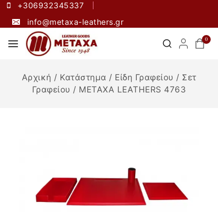
+306932345337
info@metaxa-leathers.gr
0
Αρχική
/
Κατάστημα
/
Είδη Γραφείου
/
Σετ
Γραφείου
/
METAXA LEATHERS 4763