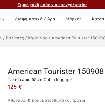
Τιμές χονδρικής για επαγγελματίες
α
Διαφημιστικά Δώρα
Μάρκες
Κατασ
α
/
Βαλίτσες
/
Καμπίνας
/
American Tourister 15090
American Tourister 150908
Take2cabin 55cm Cabin luggage
125
€
Αθόρυβοι & πολυκατευθυντικοί τροχοί.