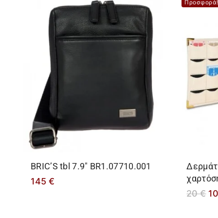
Προσφορά
BRIC’S tbl 7.9″ BR1.07710.001
Δερμάτ
χαρτόσ
145
€
20
€
1