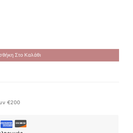
Επιλογή
σθήκη Στο Καλάθι
ων €200