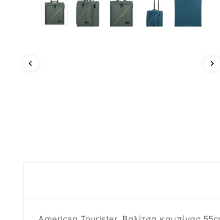
American Tourister, Βαλίτσα καμπίνας 55