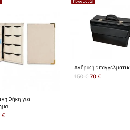
!
Προσφορά!
Ανδρική επαγγελματική
150
€
70
€
ινη Θήκη για
ημα
0
€