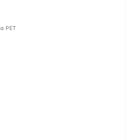
ια PET