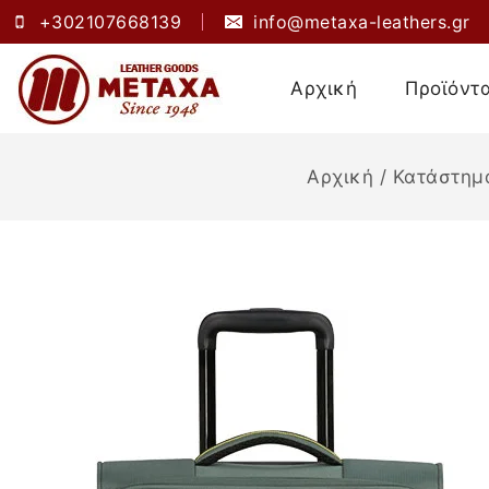
+302107668139
info@metaxa-leathers.gr
Αρχική
Προϊόντ
Αρχική
/
Κατάστημ