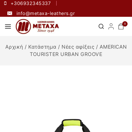
+306932345337
info@metaxa-leathers.gr
0
Αρχική
/
Κατάστημα
/
Νέες αφίξεις
/
AMERICAN
TOURISTER URBAN GROOVE