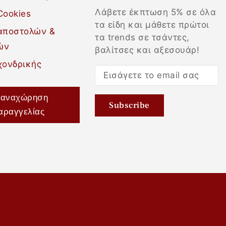
Λάβετε έκπτωση 5% σε όλα
Cookies
τα είδη και μάθετε πρώτοι
 αποστολών &
τα trends σε τσάντες,
ών
βαλίτσες και αξεσουάρ!
χονδρικής
αναχώρηση
αραγγελίας