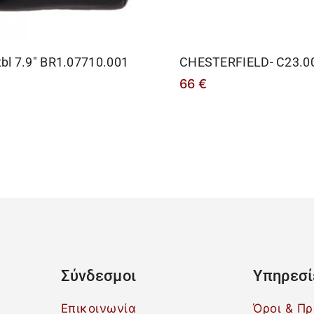
tbl 7.9″ BR1.07710.001
CHESTERFIELD- C23.0
66
€
Σύνδεσμοι
Υπηρεσί
Επικοινωνία
Όροι & Π