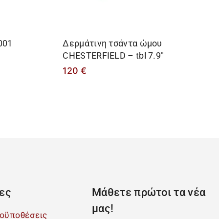
001
Δερμάτινη τσάντα ώμου
CHESTERFIELD – tbl 7.9″
120
€
ες
Μάθετε πρώτοι τα νέα
μας!
ροϋποθέσεις