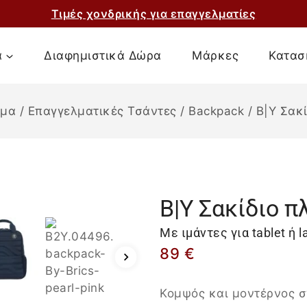
Τιμές χονδρικής για επαγγελματίες
α
Διαφημιστικά Δώρα
Μάρκες
Κατασ
ημα
/
Επαγγελματικές Τσάντες
/
Backpack
/
B|Y Σακί
B|Y Σακίδιο π
Με ιμάντες για tablet ή l
89
€
Κομψός και μοντέρνος σ