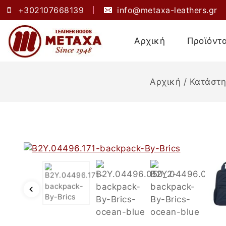
+302107668139
info@metaxa-leathers.gr
Αρχική
Προϊόντ
Αρχική
/
Κατάστ