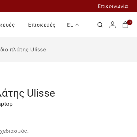
Επικοινωνία
0
κευές
Επισκευές
EL
διο πλάτης Ulisse
λάτης Ulisse
aptop
Προσθήκη Στο
Καλάθι
χεδιασμός.