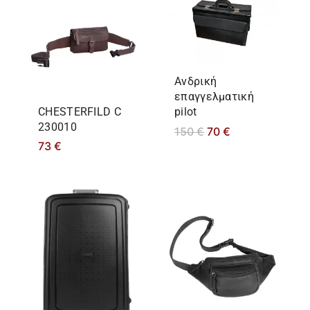
Ανδρική
επαγγελματική
CHESTERFILD C
pilot
230010
150
€
70
€
73
€