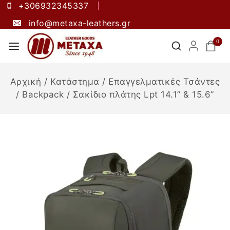
+306932345337
info@metaxa-leathers.gr
0
Αρχική
/
Κατάστημα
/
Επαγγελματικές Τσάντες
/
Backpack
/
Σακίδιο πλάτης Lpt 14.1” & 15.6”