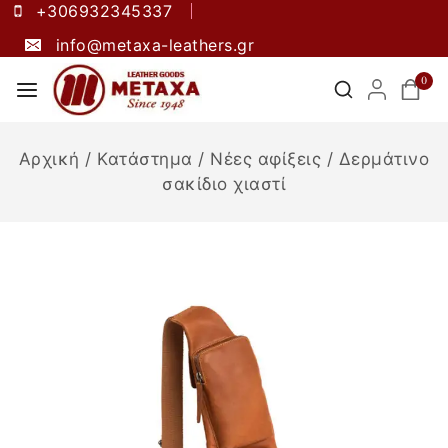
+306932345337
info@metaxa-leathers.gr
0
Αρχική
/
Κατάστημα
/
Νέες αφίξεις
/
Δερμάτινο
σακίδιο χιαστί