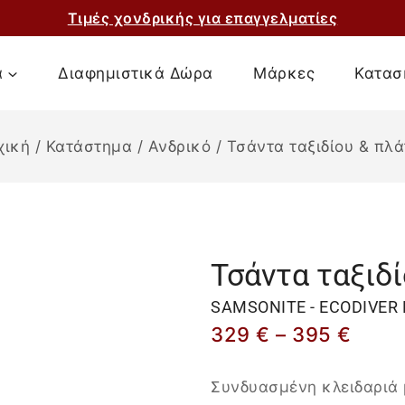
Τιμές χονδρικής για επαγγελματίες
α
Διαφημιστικά Δώρα
Μάρκες
Κατασ
χική
/
Κατάστημα
/
Ανδρικό
/
Τσάντα ταξιδίου & πλά
Τσάντα ταξιδ
SAMSONITE - ECODIVER D
329
€
–
395
€
Συνδυασμένη κλειδαριά