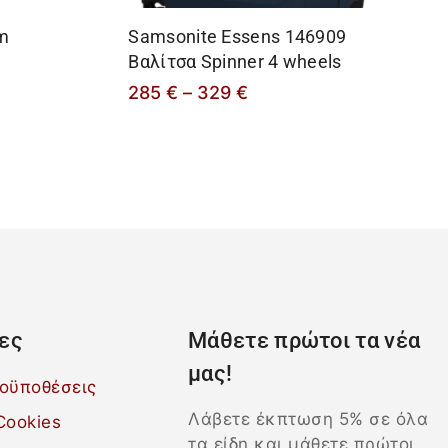
cm
Samsonite Essens 146909
Βαλίτσα Spinner 4 wheels
285
€
–
329
€
ες
Μάθετε πρώτοι τα νέα
μας!
ροϋποθέσεις
Λάβετε έκπτωση 5% σε όλα
Cookies
τα είδη και μάθετε πρώτοι