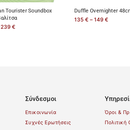
n Tourister Soundbox
Duffle Overnighter 48
Βαλίτσα
135
€
–
149
€
239
€
Σύνδεσμοι
Υπηρεσί
Επικοινωνία
Όροι & Π
Συχνές Ερωτήσεις
Πολιτική 