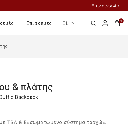
Επικοινωνία
0
κευές
Επισκευές
EL
της
ίου & πλάτης
uffle Backpack
Προσθήκη Στο
Καλάθι
 με TSA & Ενσωματωμένο σύστημα τροχών.