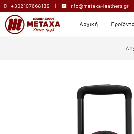
+302107668139
info@metaxa-leathers.gr
Αρχική
Προϊόντ
Αρ