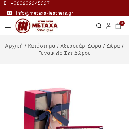
+306932345337
info@metaxa-leathers.gr
0
Αρχική
/
Κατάστημα
/
Αξεσουάρ-Δώρα
/
Δώρα
/
Γυναικείο Σετ Δώρου