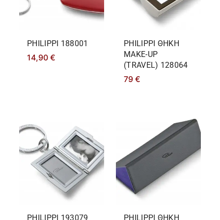
PHILIPPΙ 188001
PHILIPPΙ ΘΗΚΗ
MAKE-UP
14,90
€
(TRAVEL) 128064
79
€
PHILIPPΙ 193079
PHILIPPΙ ΘΗΚΗ