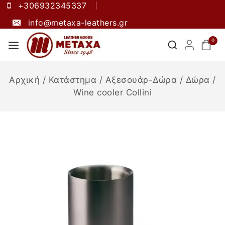
+306932345337
info@metaxa-leathers.gr
0
Αρχική
/
Κατάστημα
/
Αξεσουάρ-Δώρα
/
Δώρα
/
Wine cooler Collini