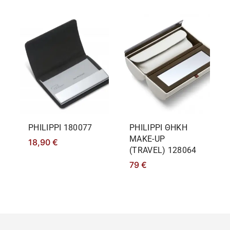
PHILIPPΙ 180077
PHILIPPΙ ΘΗΚΗ
MAKE-UP
18,90
€
(TRAVEL) 128064
79
€