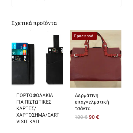
Σχετικά προϊόντα
Προσφορά!
ΠΟΡΤΟΦΟΛΑΚΙΑ
Δερμάτινη
ΓΙΑ ΠΙΣΤΩΤΙΚΕΣ
επαγγελματική
ΚΑΡΤΕΣ/
τσάντα
ΧΑΡΤΟΣΗΜΑ/CART
180
€
90
€
VISIT ΚΛΠ