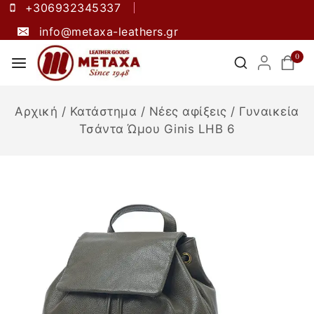
+306932345337
info@metaxa-leathers.gr
0
Αρχική
/
Κατάστημα
/
Νέες αφίξεις
/
Γυναικεία
Τσάντα Ώμου Ginis LHB 6