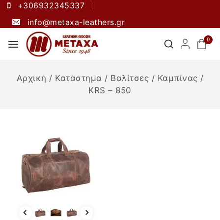
+306932345337
info@metaxa-leathers.gr
0
Αρχική
/
Κατάστημα
/
Βαλίτσες
/
Καμπίνας
/
KRS – 850