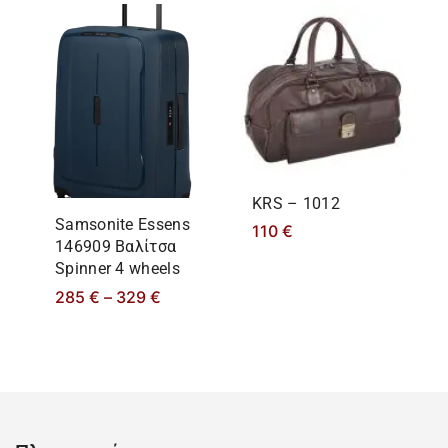
KRS – 1012
Samsonite Essens
110
€
146909 Βαλίτσα
Spinner 4 wheels
285
€
–
329
€