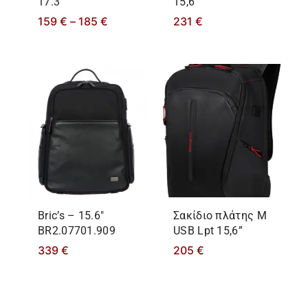
17.3″
15,6΄΄
159
€
–
185
€
231
€
Bric’s – 15.6″
Σακίδιο πλάτης M
BR2.07701.909
USB Lpt 15,6”
339
€
205
€