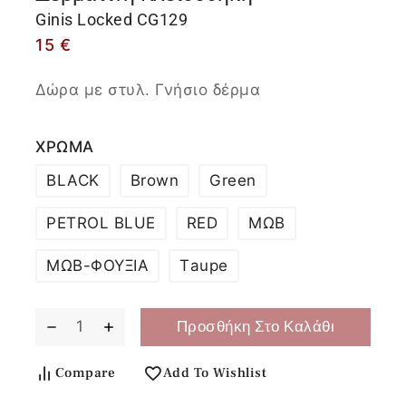
Ginis Locked CG129
15
€
Δώρα με στυλ. Γνήσιο δέρμα
ΧΡΩΜΑ
BLACK
Brown
Green
PETROL BLUE
RED
ΜΩΒ
ΜΩΒ-ΦΟΥΞΙΑ
Τaupe
Προσθήκη Στο Καλάθι
Compare
Add To Wishlist