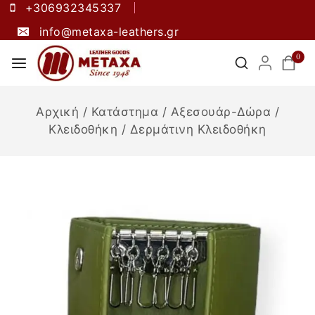
+306932345337
info@metaxa-leathers.gr
0
Αρχική
/
Κατάστημα
/
Αξεσουάρ-Δώρα
/
Κλειδοθήκη
/
Δερμάτινη Κλειδοθήκη