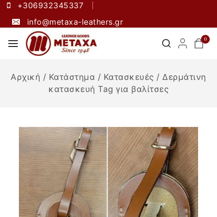
+306932345337
info@metaxa-leathers.gr
0
Αρχική
/
Κατάστημα
/
Κατασκευές
/
Δερμάτινη
κατασκευή Tag για βαλίτσες