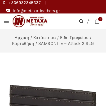
+306932345337
info@metaxa-leathers.gr
0
Αρχική
/
Κατάστημα
/
Είδη Γραφείου
/
Καρτοθήκη
/
SAMSONITE – Attack 2 SLG