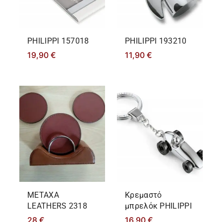
PHILIPPΙ 157018
PHILIPPΙ 193210
19,90
€
11,90
€
METAXA
Κρεμαστό
LEATHERS 2318
μπρελόκ PHILIPPΙ
28
€
16,90
€