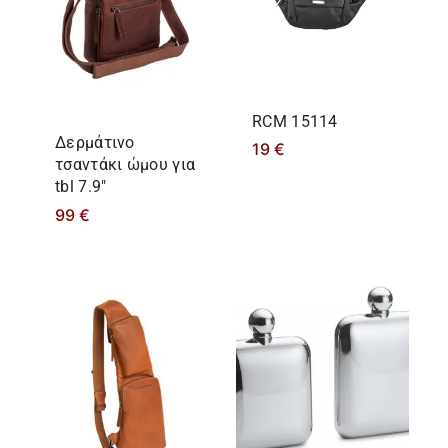
RCM 15114
Δερμάτινο
19
€
τσαντάκι ώμου για
tbl 7.9″
99
€