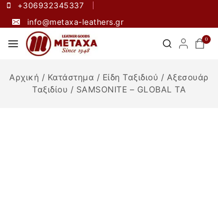
+306932345337
info@metaxa-leathers.gr
0
Αρχική
/
Κατάστημα
/
Είδη Ταξιδιού
/
Αξεσουάρ
Ταξιδίου
/
SAMSONITE – GLOBAL TA