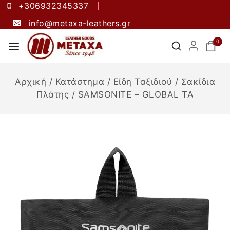
+306932345337
info@metaxa-leathers.gr
0
Αρχική
/
Κατάστημα
/
Είδη Ταξιδιού
/
Σακίδια
Πλάτης
/
SAMSONITE – GLOBAL TA