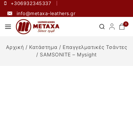
+306932345337
info@metaxa-leathers.gr
0
Αρχική
/
Κατάστημα
/
Επαγγελματικές Τσάντες
/
SAMSONITE – Mysight