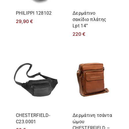
PHILIPPΙ 128102
Δερμάτινο
σακίδιο πλάτης
29,90
€
Lpt 14”
220
€
CHESTERFIELD-
Δερμάτινη τσάντα
C23.0001
ώμου
CHESTERFIELD –