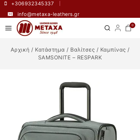
+306932345337
info@metaxa-leathers.gr
0
Αρχική
/
Κατάστημα
/
Βαλίτσες
/
Καμπίνας
/
SAMSONITE – RESPARK