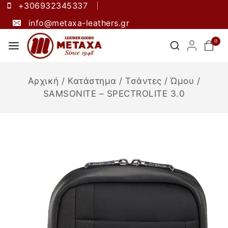
+306932345337
info@metaxa-leathers.gr
0
Αρχική
/
Κατάστημα
/
Τσάντες
/
Ώμου
/
SAMSONITE – SPECTROLITE 3.0