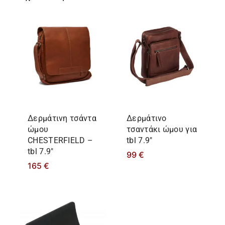
Δερμάτινη τσάντα
Δερμάτινο
ώμου
τσαντάκι ώμου για
CHESTERFIELD –
tbl 7.9″
tbl 7.9″
99
€
165
€