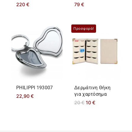
220
€
79
€
Προσφορά!
PHILIPPΙ 193007
Δερμάτινη Θήκη
για χαρτόσημα
22,90
€
20
€
10
€