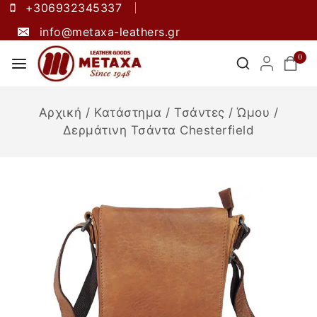
+306932345337
info@metaxa-leathers.gr
0
Αρχική
/
Κατάστημα
/
Τσάντες
/
Ώμου
/
Δερμάτινη Τσάντα Chesterfield