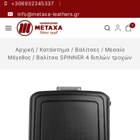
+306932345337
info@metaxa-leathers.gr
0
Αρχική
/
Κατάστημα
/
Βαλίτσες
/
Μεσαίο
Μέγεθος
/
Βαλίτσα SPINNER 4 διπλών τροχών