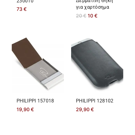
Δερμάτινη Θήκη
230010
για χαρτόσημα
73
€
20
€
10
€
PHILIPPΙ 157018
PHILIPPΙ 128102
19,90
€
29,90
€