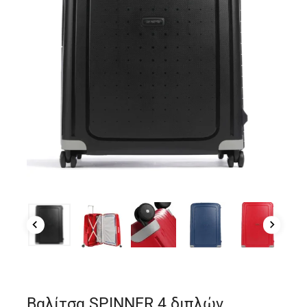
Βαλίτσα SPINNER 4 διπλών