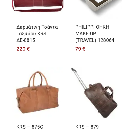
Δερμάτινη Τσάντα
PHILIPPΙ ΘΗΚΗ
Ταξιδίου KRS
MAKE-UP
ΔΕ-8815
(TRAVEL) 128064
220
€
79
€
KRS – 875C
KRS – 879