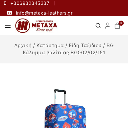
+306932345337
info@metaxa-leathers.gr
0
Αρχική
/
Κατάστημα
/
Είδη Ταξιδιού
/
BG
Κάλυμμα βαλίτσας BG002/02/151