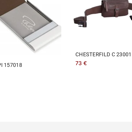
CHESTERFILD C 23001
73
€
PΙ 157018
€