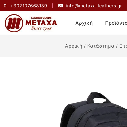
+302107668139
info@metaxa-leathers.gr
Αρχική
Προϊόντ
Αρχική
/
Κατάστημα
/
Επ