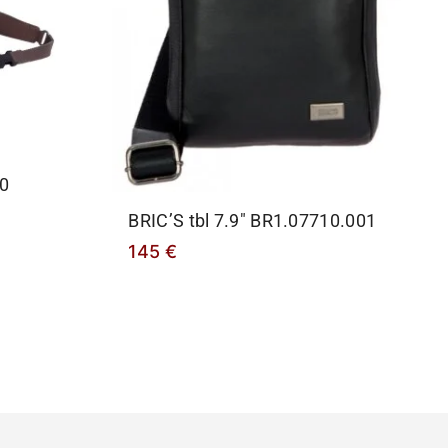
0
BRIC’S tbl 7.9″ BR1.07710.001
145
€