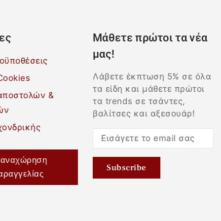
ες
Μάθετε πρώτοι τα νέα
μας!
ροϋποθέσεις
Λάβετε έκπτωση 5% σε όλα
Cookies
τα είδη και μάθετε πρώτοι
 αποστολών &
τα trends σε τσάντες,
ών
βαλίτσες και αξεσουάρ!
χονδρικής
αναχώρηση
αραγγελίας