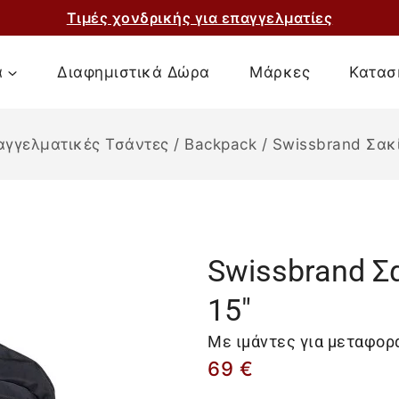
Τιμές χονδρικής για επαγγελματίες
α
Διαφημιστικά Δώρα
Μάρκες
Κατασ
αγγελματικές Τσάντες
/
Backpack
/
Swissbrand Σακί
Swissbrand Σα
15″
Με ιμάντες για μεταφορά
69
€