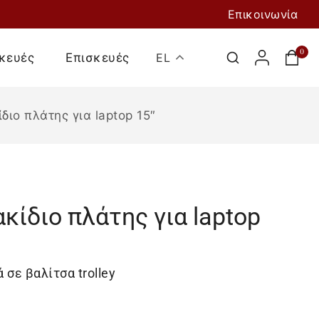
Επικοινωνία
0
κευές
Επισκευές
EL
διο πλάτης για laptop 15″
κίδιο πλάτης για laptop
Προσθήκη Στο
Καλάθι
 σε βαλίτσα trolley