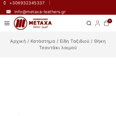
+306932345337
info@metaxa-leathers.gr
0
Αρχική
/
Κατάστημα
/
Είδη Ταξιδιού
/
Θήκη
Τσαντάκι λαιμού